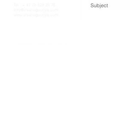
Tel.: + 41 76 529 25 76
info@vivacegeorgia.com
www.vivacegeorgia.com
Copyright © 2024
by
VIVACE